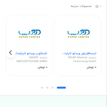
محصولات مرتبط
اینسافلیتور ویدئو لاپاراسكوپ TETRAFLATOR 50 - 7090L50SE
تلسكوپ ویدئو لاپاراسكوپ LAOARASCOPES LENZ
سازنده: WISAP Medical
سازنده: MAXER
MEDIZINTECHNIK GMBH
Technology GmbH
0 تومان
0 تومان