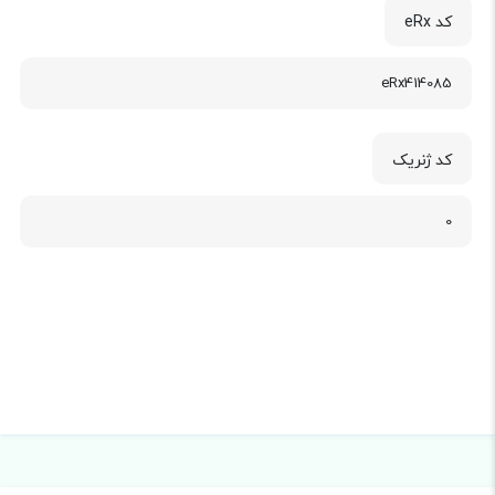
کد eRx
eRx414085
کد ژنریک
0