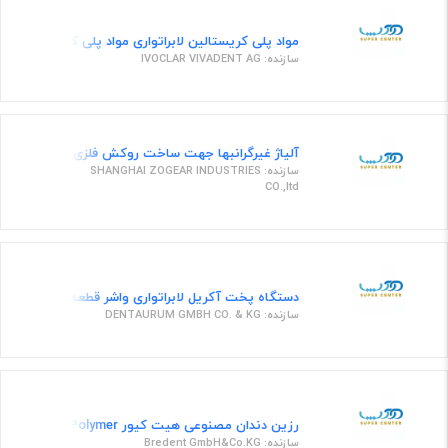
مواد پلی کریستالین لابراتواری مواد پلی کریستالین لابر
سازنده: IVOCLAR VIVADENT AG
آلیاژ غیرگرانبها جهت ساخت روکش فلزی کرون و بریج
سازنده: SHANGHAI ZOGEAR INDUSTRIES
CO.,ltd
دستگاه پخت آکریل لابراتواری واشر قطعه دستگاه پلی 
سازنده: DENTAURUM GMBH CO. & KG
رزین دندان مصنوعی هیت کیور Piku Plast Monomer Polymer
سازنده: Bredent GmbH&Co.KG