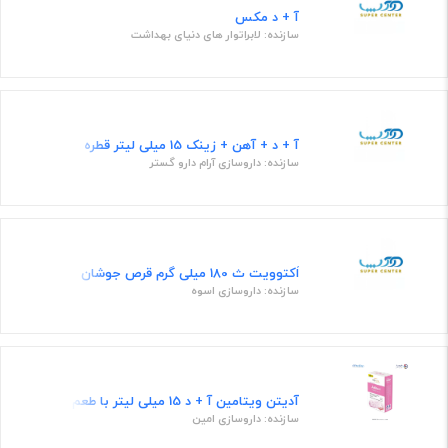
آ + د مکس
سازنده: لابراتوار های دنیای بهداشت
آ + د + آهن + زینک 15 میلی لیتر قطره
سازنده: داروسازی آرام دارو گستر
اَکتوویت ث 180 میلی گرم قرص جوشان
سازنده: داروسازی اسوه
آدیتن ویتامین آ + د 15 میلی لیتر با طعم توتی فروتی قطره
سازنده: داروسازی امین