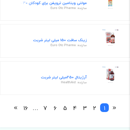
مولتی ویتامین تروپفن برای کودکان 30 میلی لیتر قطره
سازنده: Euro Otc Pharma
زینک سافت 150 میلی لیتر شربت
سازنده: Euro Otc Pharma
آرژیتال 250میلی لیتر شربت
سازنده: HealthAid
16
…
7
6
5
4
3
2
1