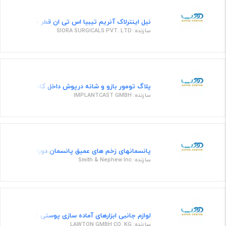
نیل اینترلاک آنریم تیبیا اس تی ان قطر 8.0 با طول 300 میلیمتر
سازنده: SIORA SURGICALS PVT. LTD
پلاگ تومور بازو و شانه درپوش داخل کانال اندازه کوچک برای کا
سازنده: IMPLANTCAST GMBH
پانسمانهای زخم های عمیق پانسمان دورافایبر نقره دار، سایز 2 در 45،
سازنده: Smith & Nephew Inc
لوازم جانبی ابزارهای آماده سازی پوستی کورت پوستی پ
سازنده: LAWTON GMBH CO. KG