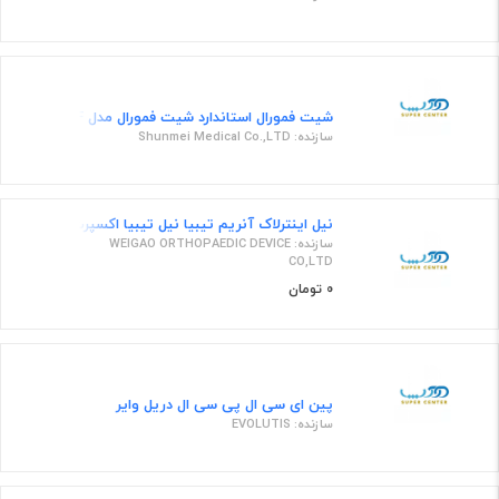
شیت فمورال استاندارد شیت فمورال مدل 8F کمپانی شانمی 8F -23CM-0.038
سازنده: Shunmei Medical Co.,LTD
نیل اینترلاک آنریم تیبیا نیل تیبیا اکسپرت 8×345
سازنده: WEIGAO ORTHOPAEDIC DEVICE
CO,LTD
0 تومان
پین ای سی ال پی سی ال دریل وایر
سازنده: EVOLUTIS