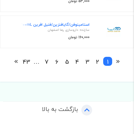
53,000 تومان
استامینوفن/گایافنزین/فنیل افرین 125mg/50mg/2.5mg/5mL,200mL شربت خوراکی
سازنده: داروسازی رها اصفهان
160,000 تومان
43
…
7
6
5
4
3
2
1
بازگشت به بالا