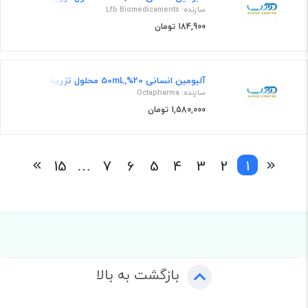
سازنده: Lfb Biomedicaments
184,900 تومان
آلبومین انسانی 20%,50mL محلول تزریقی
سازنده: Octapharma
1,580,000 تومان
15
…
7
6
5
4
3
2
1
بازگشت به بالا