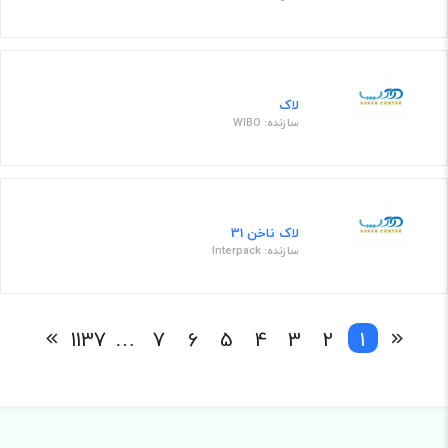
لاک
سازنده: WIBO
لاک ناخن 31
سازنده: Interpack
1137
…
7
6
5
4
3
2
1