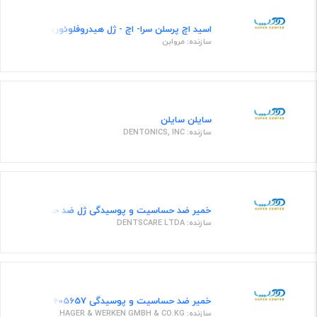
اسید اچ پرسلن سرا- اچ - ژل هیدروفلوئوریک اسید 9%
سازنده: مروابن
سایلن سایلن
سازنده: DENTONICS, INC
خمیر ضد حساسیت و پوسیدگی ژل ضد حساسیت لثه و دندان 
سازنده: DENTSCARE LTDA
خمیر ضد حساسیت و پوسیدگی 605657 ارت نامبر
سازنده: HAGER & WERKEN GMBH & CO.KG