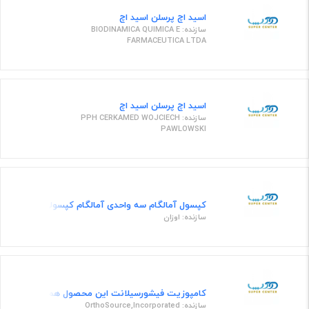
اسید اچ پرسلن اسید اچ
سازنده: BIODINAMICA QUIMICA E
FARMACEUTICA LTDA
اسید اچ پرسلن اسید اچ
سازنده: PPH CERKAMED WOJCIECH
PAWLOWSKI
کپسول آمالگام سه واحدی آمالگام كپسولی 50 عددی ( مدل : سیناسیلور سه واحدی)
سازنده: اوزان
کامپوزیت فیشور‌سیلانت این محصول هم بصورت بطری 15 سی سی و هم بصورت کیت 4 سرنگی بسته بندی می 
سازنده: OrthoSource,Incorporated