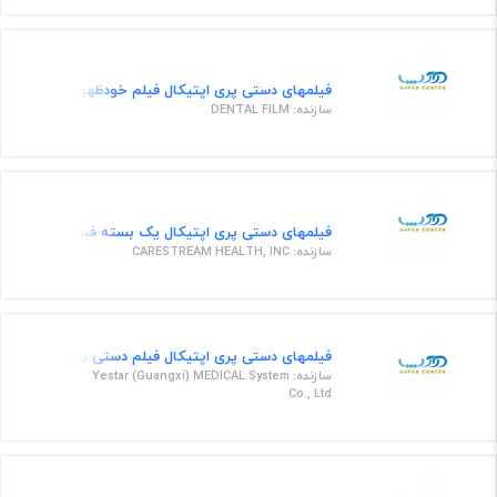
فیلمهای دستی پری اپتیکال فیلم خودظهور
سازنده: DENTAL FILM
فیلمهای دستی پری اپتیکال یک بسته فیلم رادیوگرافی اولترا اسپید 130 عددی با ابعا
سازنده: CARESTREAM HEALTH, INC
فیلمهای دستی پری اپتیکال فیلم دستی پری اپتیکال با سرعت E و قابلیت ظهور در 
سازنده: Yestar (Guangxi) MEDICAL System
Co., Ltd