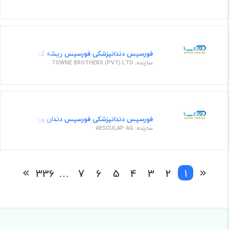
فورسپس دندانپزشکی فورسپس ریشه کش عقل بالا
سازنده: TOWNE BROTHERS (PVT) LTD
فورسپس دندانپزشکی فورسپس دندان وود شماره 99
سازنده: AESCULAP AG
336
…
7
6
5
4
3
2
1