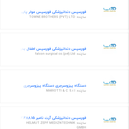
فورسپس دندانپزشکی فورسپس مولر پایین کاهورن دار
سازنده: TOWNE BROTHERS (PVT) LTD
فورسپس دندانپزشکی فورسپس اطفال بدون فنر fig 33s
سازنده: falcon surgical co.(pvt).Ltd
دستگاه پیزوسرجری دستگاه پیزوسرجری
سازنده: MARIOTTI & C. S.r.l
فورسپس دندانپزشکی آرت نامبر 22.488.15
سازنده: HELMUT ZEPF MEDIZNTECHNIK
GMBH