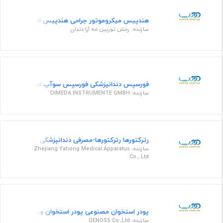
هندپیس میکروموتور جراحی هندپیس لابراتوار جراحی دندانپزشكی مدل RT ن
سازنده: رخش توربین مه آرا دندان
فورسپس دندانپزشکی فورسپس سوآپ اس تی آر 18 سانتی متر
سازنده: DIMEDA INSTRUMENTE GMBH
رترکتورها رتركتورها-مصرفی دندانپزشکی مدل photo mirror
سازنده: Zhejiang Yahong Medical Apparatus
Co., Ltd
پودر استخوان مصنوعی پودر استخوان ویالی 0.5 سی سی پارتیکل سایز 1 الی 2 میلی متر- DT7G1020050
سازنده: GENOSS Co.,Ltd