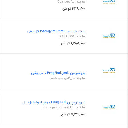
سازنده: Guerbet Ag
338,300 تومان
پنت بلو وی 25mg/1mL,2mL تزریقی
سازنده: S.a.l.f. Spa
1,785,000 تومان
پروتیرلین 0.2mg/1mL,1mL تزریقی
سازنده: بازرگانی سها کیش
تیروتروپین آلفا 1.1mg پودر لیوفیلیزه تزریقی
سازنده: Genzyme Ireland Ltd.
5,260,000 تومان