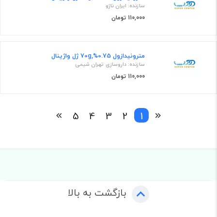
سازنده: ایران ناژو
110,000 تومان
مترونیدازول 0.75%,70g ژل واژینال
سازنده: داروسازی تهران شیمی
110,000 تومان
5
4
3
2
1
بازگشت به بالا