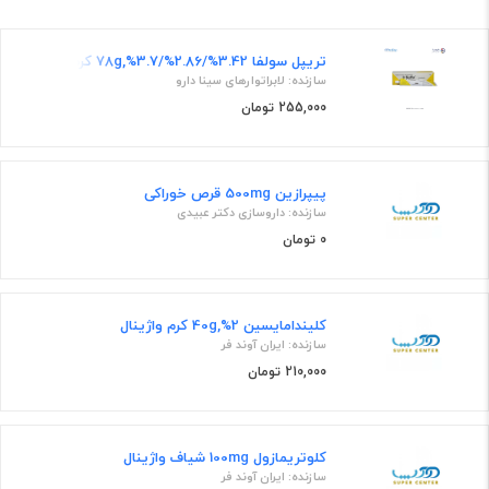
تریپل سولفا 3.42%/2.86%/3.7%,78g کرم واژینال
سازنده: لابراتوارهای سینا دارو
255,000 تومان
پیپرازین 500mg قرص خوراکی
سازنده: داروسازی دکتر عبیدی
0 تومان
کلیندامایسین 2%,40g کرم واژینال
سازنده: ایران آوند فر
210,000 تومان
کلوتریمازول 100mg شیاف واژینال
سازنده: ایران آوند فر