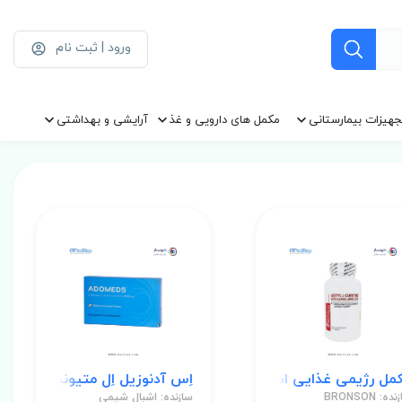
ورود | ثبت نام
جهیزات بیمارستانی
مکمل های دارویی و غذ
آرایشی و بهداشتی
ل رژیمی غذایی استیل-ال کارنیتین 500 میلی گرم قرص
اِس آدنوزیل اِل متیونین (اِس اِی اِم-ای) 400 
سازنده: BRONSON
سازنده: اشبال شیمی