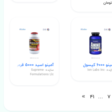
 6000 کپسول
آمینو اسید 5000 قرص
: Ion Labs Inc
سازنده: Supreme
Formulations Llc
41
…
7