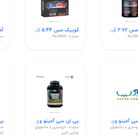
طعم شکلات پودر
کوییک مس 5.44 کیلوگرم طعم شکلات پودر
آمری
سازنده: ALLMAX
سازند
و وی 4600 طعم شکلات پودر
پی اِن سی آمینو وی 4600 قرص
پی
روسازی و مکملهای
سازنده: داروسازی و مکملهای
ساز
غذایی کارن
غذ