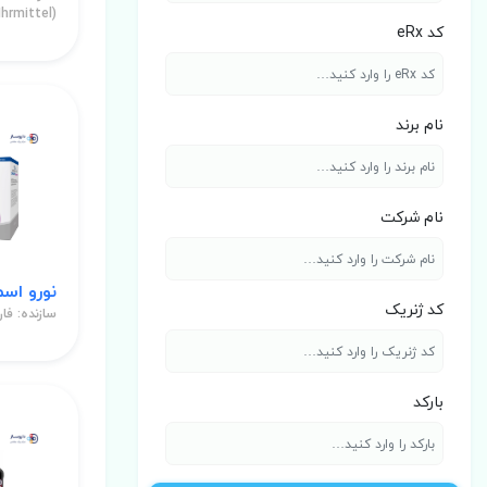
hrmittel)
کد eRx
نام برند
نام شرکت
نورو اسم
کد ژنریک
سازنده: فار
بارکد