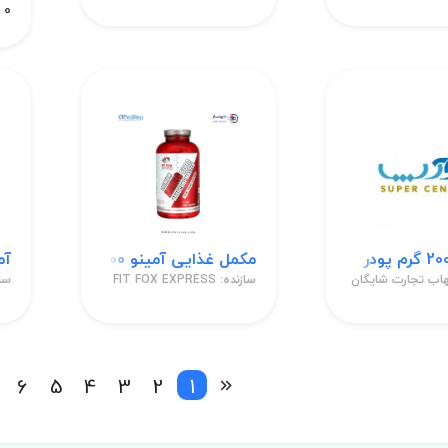
0 تومان
مکمل غذایی آمینو 6000 قرص
آمینو
هاب تجارت شایگان
سازنده: FIT FOX EXPRESS
سازنده
6
5
4
3
2
1