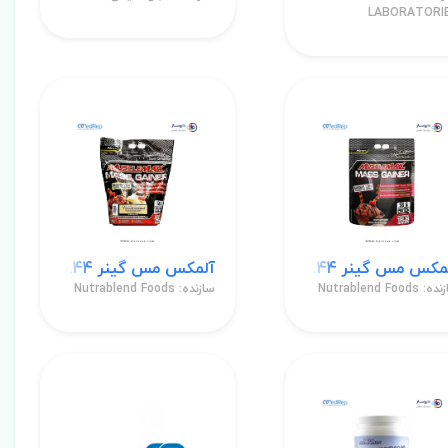
LABORATORI
 مس گینر 5.44 کیلوگرم طعم شکلات فاج پودر
آلمکس مس گینر 5.44 کیلوگرم طعم وانیل دریم پودر
 Nutrablend Foods
سازنده: Nutrablend Foods