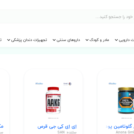
ت دارویی
مادر و کودک
داروهای سنتی
تجهیزات دندان پزشکی
ت
اِی اِی کِی جی قرص
مکم
نده: Anona Gmbh
سازنده: SAN