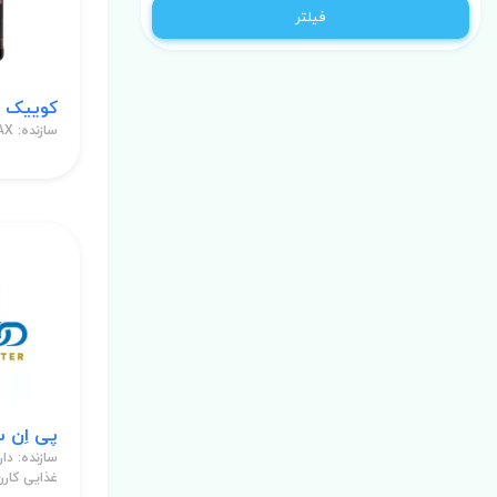
فیلتر
کوییک مس 2.72 کیلوگرم 
سازنده: ALLMAX
پی اِن سی آمین
سازنده: دا
غذایی کارن