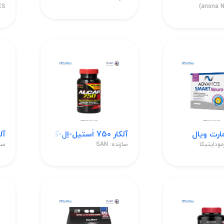
ES
(anona N
ارت ویال
آلکار 750 اَستیل-اِل-کارنیتین 750 میلی گرم قرص
آلمکس
مودایتیکا
سازنده: SAN
سازنده: