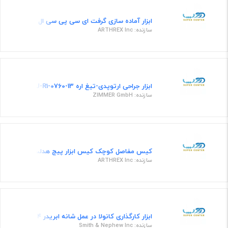
ابزار آماده سازی گرفت ای سی پی سی ال تیوب گرفت 10.5م.م
سازنده: ARTHREX Inc
ابزار جراحی ارتوپدی-تیغ اره 13-0760-89U-R1
سازنده: ZIMMER GmbH
کیس مفاصل کوچک کیس ابزار پیچ هدلس 4.3/6.5م.م
سازنده: ARTHREX Inc
ابزار کارگذاری کانولا در عمل شانه ابریدر 4 میلیمتری AQUA Elite
سازنده: Smith & Nephew Inc