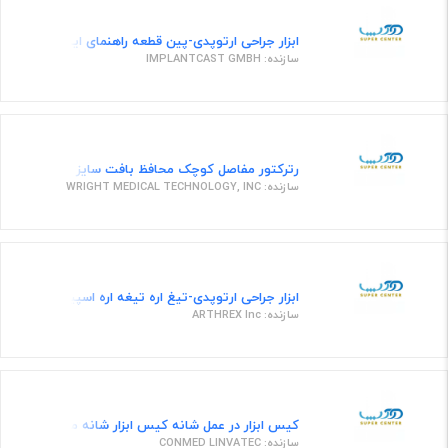
ابزار جراحی ارتوپدی-پین قطعه راهنمای اینترامدیولاری تیبیال ۱۱ می
سازنده: IMPLANTCAST GMBH
رترکتور مفاصل کوچک محافظ بافت سایز 2 میلی متر- 40250220
سازنده: WRIGHT MEDICAL TECHNOLOGY, INC
ابزار جراحی ارتوپدی-تیغ اره تیغه اره اسپید کات ساجیتال برای آرترکس 600 ام
سازنده: ARTHREX Inc
کیس ابزار در عمل شانه کیس ابزار شانه مدل BIO INSTABILITY
سازنده: CONMED LINVATEC