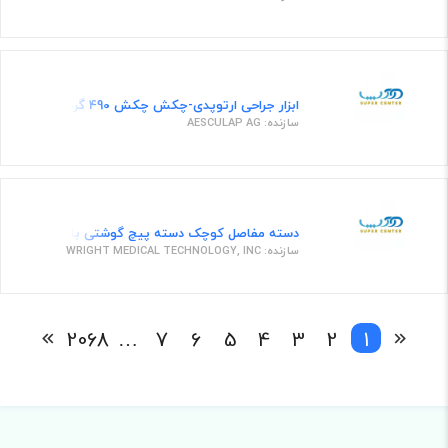
ابزار جراحی ارتوپدی-چکش چکش 490 گرمی.قطر30 م م طول 235 م م
سازنده: AESCULAP AG
دسته مفاصل کوچک دسته پیچ گوشتی با تورک محدود- 8871012
سازنده: WRIGHT MEDICAL TECHNOLOGY, INC
2068
…
7
6
5
4
3
2
1