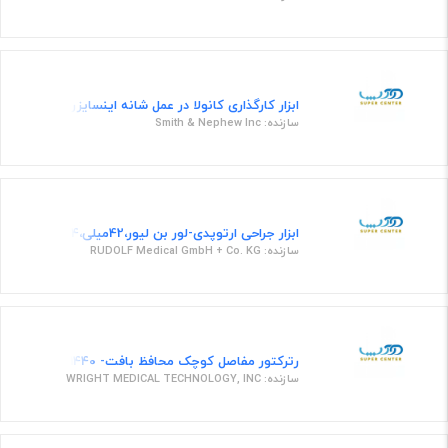
ابزار کارگذاری کانولا در عمل شانه اینسایزر بلید 4.5 میلیمتری
سازنده: Smith & Nephew Inc
ابزار جراحی ارتوپدی-لور بن لیور،42میلی،24 سانت
سازنده: RUDOLF Medical GmbH + Co. KG
رترکتور مفاصل کوچک محافظ بافت- 58871440
سازنده: WRIGHT MEDICAL TECHNOLOGY, INC