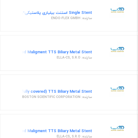
Single Stent استنت بیلیاری پلاستیکی*رفرنس PE20007011*طول کتتر 11 سانتی متر*قطر 7 فرنچ
سازنده: ENDO-FLEX GMBH
Covered Maligment TTS Biliary Metal Stent قطراستنت10میلیمتر،طول استنت80میلیمتر،سیستم دلیوری9فرنچ،قسمتی پوششی،سیستم دلیوری ترانس هپاتیک60 سانت
سازنده: ELLA-CS, S.R.O
Removable(fully covered) TTS Biliary Metal Stent استنت فلزی فابل برداشت بیلیاری طول 60mm و قطر 10mm
سازنده: BOSTON SCIENTIFIC CORPORATION
Covered Maligment TTS Biliary Metal Stent قطراستنت8میلیمتر،طول استنت60میلیمتر،سیستم دلیوری9فرنچ،تمام پوششدار،سیستم دلیوری ترانس هپاتیک60 سانت
سازنده: ELLA-CS, S.R.O