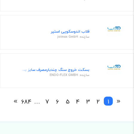
قلاب اندوسکوپی استپر
سازنده: joimax GmbH
بسکت خروج سنگ چندبارمصرف سایز بسکت 50میلیمتر طول کتتر 200سانتی متر
سازنده: ENDO-FLEX GMBH
684
…
7
6
5
4
3
2
1