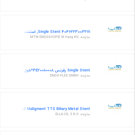
Single Stent 4046223003271, استنت مستقیم- 0401001006
سازنده: MTW ENDOSCOPIE W.Haag KG
Single Stent رفرنس PE20010008*طول کتتر 8 سانتی متر*قطر 10 فرنچ
سازنده: ENDO-FLEX GMBH
Covered Maligment TTS Biliary Metal Stent قطراستنت8میلیمتر،طول استنت60میلیمتر،سیستم دلیوری9فرنچ،تمام پوششدار،سیستم دلیوری اندوسکوپیک175 سانت
سازنده: ELLA-CS, S.R.O