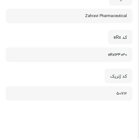
Zahravi Pharmaceutical
کد eRx
eRx134030
کد ژنریک
50712