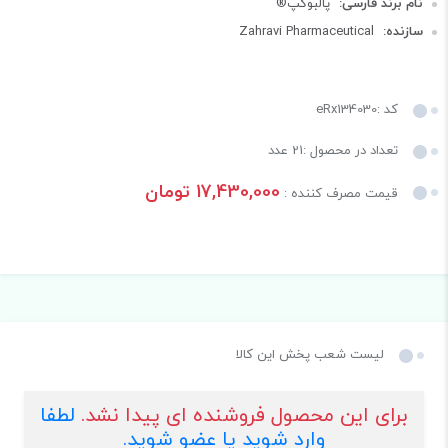
نام برند فارسی:
پالبوکپ®
سازنده:
Zahravi Pharmaceutical
کد :eRx134030
تعداد در محصول :21 عدد
17,430,000 تومان
قیمت مصرف کننده :
لیست شعب پخش این کالا
برای این محصول فروشنده ای پیدا نشد.
لطفا
وارد شوید یا عضو شوید.