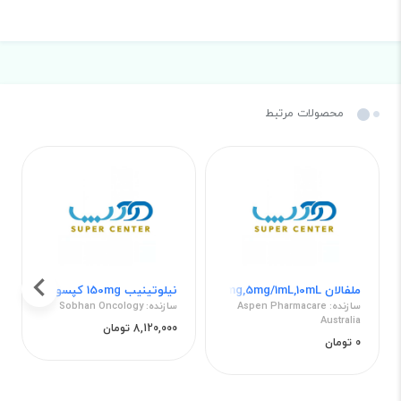
محصولات مرتبط
ملفالان 50mg,5mg/1mL,10mL پودر برای سوسپانسیون تزریقی
نیلوتینیب 150mg کپسول خوراکی
سازنده: Aspen Pharmacare
سازنده: Sobhan Oncology
Australia
8,120,000 تومان
0 تومان