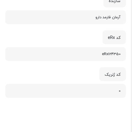
سازنده
آرمان فارمد دارو
کد eRx
eRx124350
کد ژنریک
0