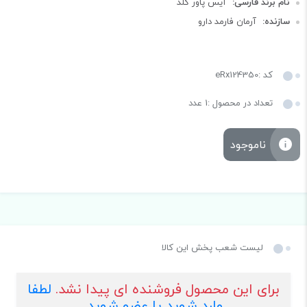
نام برند فارسی:
آیس پاور کلد
سازنده:
آرمان فارمد دارو
کد :eRx124350
تعداد در محصول :1 عدد
ناموجود
لیست شعب پخش این کالا
برای این محصول فروشنده ای پیدا نشد.
لطفا
وارد شوید یا عضو شوید.